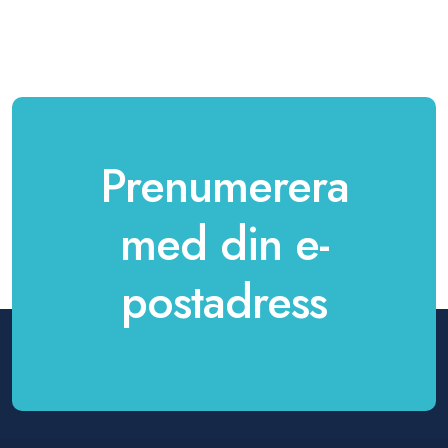
Prenumerera
med din e-
postadress